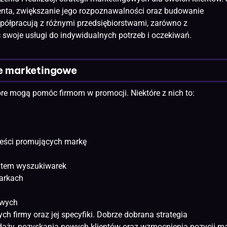
enta, zwiększanie jego rozpoznawalności oraz budowanie
ółpracują z różnymi przedsiębiorstwami, zarówno z
 swoje usługi do indywidualnych potrzeb i oczekiwań.
je marketingowe
które mogą pomóc
firmom
w promocji. Niektóre z nich to:
treści promujących markę
kątem wyszukiwarek
arkach
owych
 firmy oraz jej specyfiki. Dobrze dobrana strategia
daży, pozyskania nowych klientów oraz wzmocnienia pozycji ma