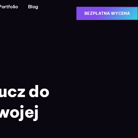
Portfolio
Blog
BEZPŁATNA WYCENA
ucz do
wojej