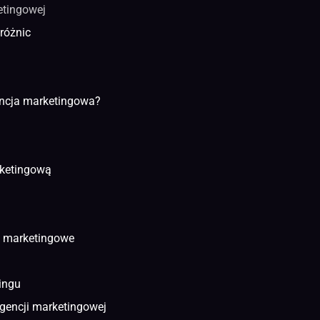
etingowej
różnic
encja marketingowa?
rketingową
e marketingowe
ingu
agencji marketingowej