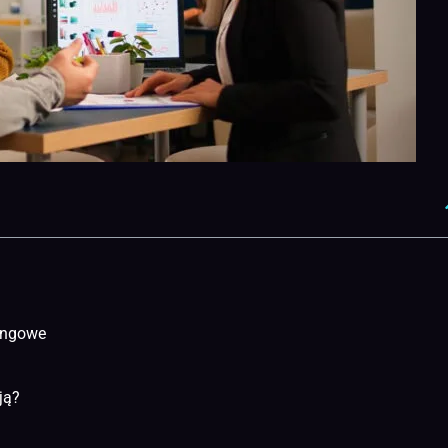
ingowe
ją?