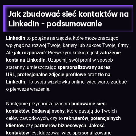
Jak zbudować sieć kontaktów na
LinkedIn - podsumowanie
LinkedIn
to potężne narzędzie, które może znacząco
wpłynąć na rozwój Twojej kariery lub sukces Twojej firmy.
Ale
jak rozpocząć
? Pierwszym krokiem jest
założenie
konta na LinkedIn
. Uzupełnij swój profil w sposób
staranny, umieszczając
spersonalizowany adres
URL
,
profesjonalne zdjęcie profilowe
oraz
tło na
LinkedIn
. To twoja wizytówka online, więc warto zadbać
o pierwsze wrażenie.
Następnie przychodzi czas na
budowanie sieci
kontaktów
.
Dodawaj osoby
, które pasują do Twoich
celów zawodowych, czy to
rekruterów
,
potencjalnych
klientów
czy
partnerów biznesowych
.
Jakość
kontaktów
jest kluczowa, więc spersonalizowane