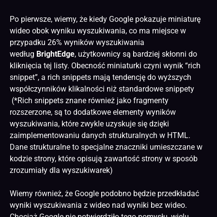
Po pierwsze, wiemy, że kiedy Google pokazuje miniaturę
wideo obok wyniku wyszukiwania, co ma miejsce w
przypadku 26% wyników wyszukiwania
według
BrightEdge
, użytkownicy są bardziej skłonni do
kliknięcia tej listy. Obecność miniaturki czyni wynik “rich
snippet”, a rich snippets mają tendencję do wyższych
współczynników klikalności niż standardowe snippety
(*Rich snippets znane również jako fragmenty
rozszerzone, są to dodatkowe elementy wyników
wyszukiwania, które zwykle uzyskuje się dzięki
zaimplementowaniu danych strukturalnych w HTML.
Dane strukturalne to specjalne znaczniki umieszczane w
kodzie strony, które opisują zawartość strony w sposób
zrozumiały dla wyszukiwarek)
Wiemy również, że Google podobno będzie przedkładać
wyniki wyszukiwania z wideo nad wyniki bez wideo.
Chociaż Google nie potwierdziło tego pomysłu, wielu