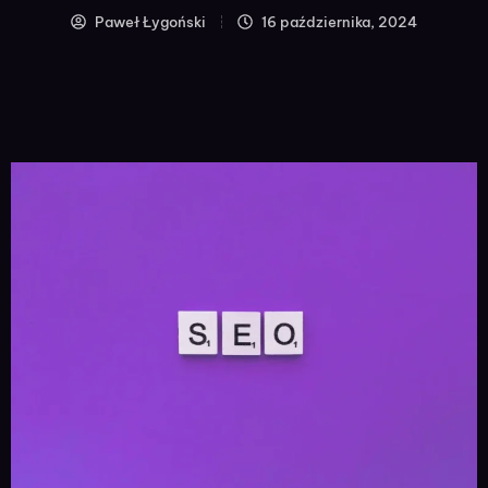
Paweł Łygoński
16 października, 2024