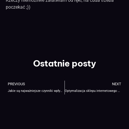
Rzeczy niemożliwe załatwiam od ręki, na cuda trzeba
poczekać ;))
Ostatnie posty
PREVIOUS
NEXT
Jakie są najważniejsze czynniki wpływające na pozycjonowanie treści?
Optymalizacja sklepu internetowego – na czym polega i jak zwiększyć sprzedaż w 2025?